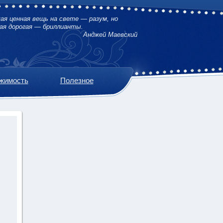
ая ценная вещь на свете — разум, но
ая дорогая — бриллианты.
Анджей Маевский
жимость
Полезное