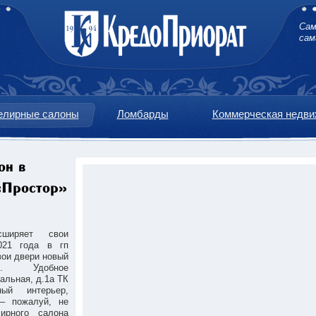
Сам
сам
лирные салоны
Ломбарды
Коммерческая недви
он в
«Простор»
сширяет свои
021 года в гп
вои двери новый
н. Удобное
зальная,
д.1а
ТК
ый интерьер,
 – пожалуй, не
ирного салона