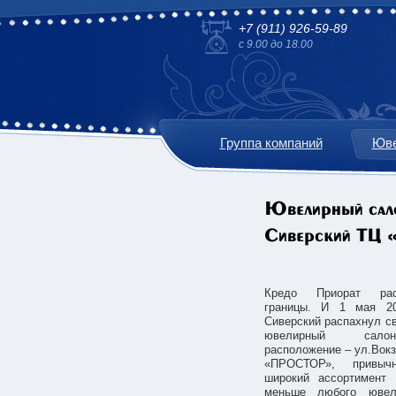
+7 (911) 926-59-89
с 9.00 до 18.00
Группа компаний
Юве
Ювелирный сал
Сиверский ТЦ 
Кредо Приорат ра
границы. И 1 мая 2
Сиверский распахнул с
ювелирный сало
расположение –
ул.Вок
«ПРОСТОР», привычн
широкий ассортимент
меньше любого ювел