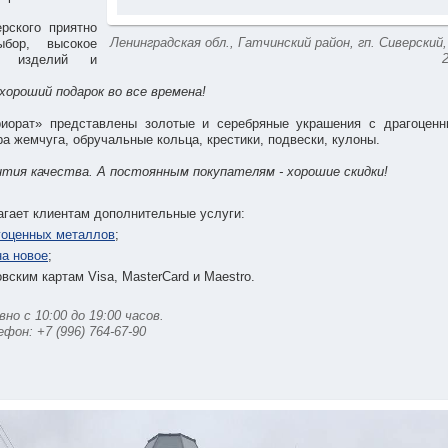
рского приятно
Ленинградская обл., Гатчинский район, гп. Сиверский,
ыбор, высокое
ых изделий и
хороший подарок во все времена!
рат» представлены золотые и серебряные украшения с драгоценн
ра жемчуга, обручальные кольца, крестики, подвески, кулоны.
антия качества. А постоянным покупателям - хорошие скидки!
агает клиентам дополнительные услуги:
агоценных металлов
;
на новое
;
вским картам Visa, MasterCard и Maestro.
о с 10:00 до 19:00 часов.
он: +7 (996) 764-67-90