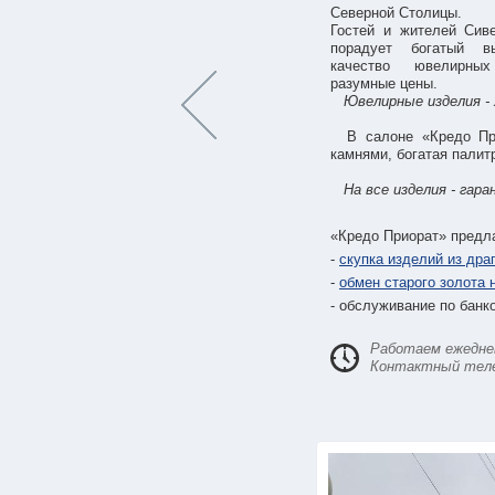
Северной Столицы.
Гостей и жителей Сиве
порадует богатый в
качество ювелирн
разумные цены.
Ювелирные изделия - 
В салоне «Кредо Прио
камнями, богатая палит
На все изделия - гар
«Кредо Приорат» предл
-
скупка изделий из др
-
обмен старого золота 
- обслуживание по банко
Работаем ежедневн
Контактный телеф