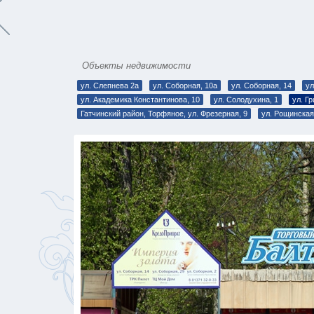
Объекты недвижимости
ул. Слепнева 2а
ул. Соборная, 10а
ул. Соборная, 14
ул
ул. Академика Константинова, 10
ул. Солодухина, 1
ул. Г
Гатчинcкий район, Торфяное, ул. Фрезерная, 9
ул. Рощинская 