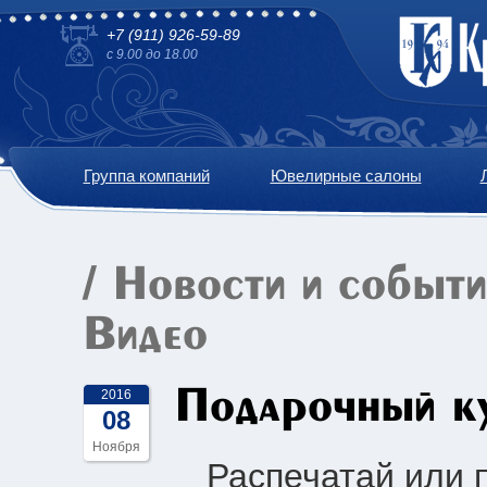
+7 (911) 926-59-89
с 9.00 до 18.00
Группа компаний
Ювелирные салоны
/
Новости и событ
Видео
Подарочный к
2016
08
Ноября
Распечатай или 