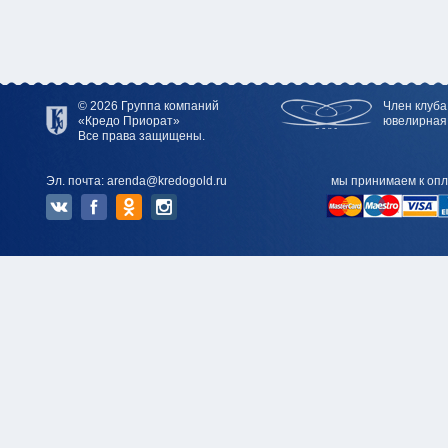
© 2026 Группа компаний
Член клуба
«Кредо Приорат»
ювелирная
Все права защищены.
Эл. почта: arenda@kredogold.ru
мы принимаем к опл