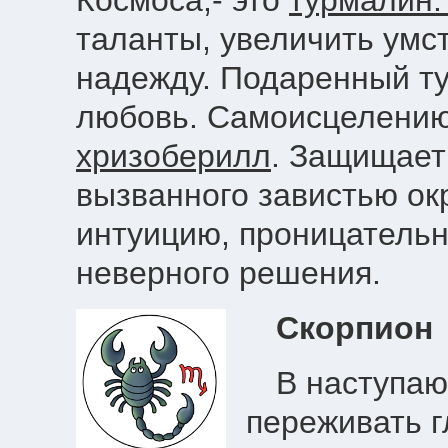
Космоса,- это
турмалин
таланты, увеличить умс
надежду. Подаренный ту
любовь. Самоисцелению
хризоберилл
. Защищает 
вызванного завистью ок
интуицию, проницательн
неверного решения.
Скорпион
В наступаю
переживать 