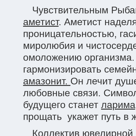
Чувствительным Рыбам
аметист
. Аметист надел
проницательностью, гас
миролюбия и чистосерде
омоложению организма. 
гармонизировать семей
амазонит.
Он лечит душ
любовные связи. Символ
будущего станет
ларима
прощать укажет путь в 
Коллектив ювелирной 