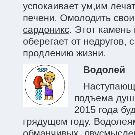
успокаивает ум,им леча
печени. Омолодить свои
сардоникс
. Этот камень
оберегает от недругов,
продлению жизни.
Водолей
Наступающи
подъема душе
2015 года бу
грядущем году. Водолея
обманчивых, двусмыслен